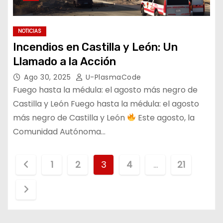
NOTICIAS
Incendios en Castilla y León: Un
Llamado a la Acción
Ago 30, 2025
U-PlasmaCode
Fuego hasta la médula: el agosto más negro de
Castilla y León Fuego hasta la médula: el agosto
más negro de Castilla y León
Este agosto, la
Comunidad Autónoma…
P
1
2
3
4
…
21
a
g