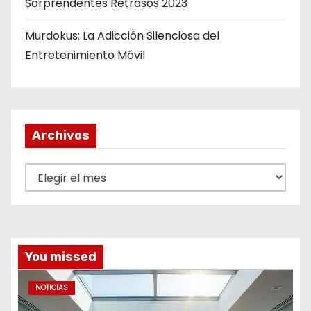
Sorprendentes Retrasos 2023
t
Murdokus: La Adicción Silenciosa del
r
Entretenimiento Móvil
a
d
a
Archivos
s
A
r
c
h
i
You missed
v
o
NOTICIAS
s