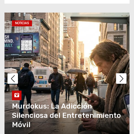
Batman 2 Teaser Impactante
con Sorprendentes Retrasos
2023
NOTICIAS
Murdokus: La Adicción
Silenciosa del
Entretenimiento Móvil
Revolución en WhatsApp:
Adiós a tu Privacidad en
Línea
Gemini Spark: Revolución
Revolución en WhatsApp:
Inteligente en tu Mac
Adiós a tu Privacidad en Línea
Asombroso!