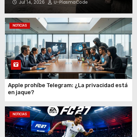
Jul 7, 2026
U-PlasmaCode
Descubre el Impactante
Cambio de WhatsApp Ahora
NOTICIAS
GTA VI sorprende con
precios impactantes:
¡Descúbrelo!
El Triunfo Inesperado de Sam
Apple prohíbe Telegram: ¿La privacidad está
Raimi en Disney+
en jaque?
NOTICIAS