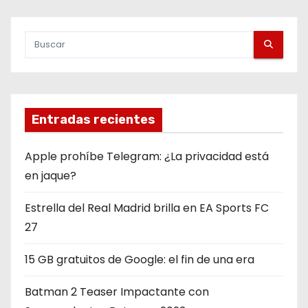
i
n
a
c
i
Entradas recientes
ó
Apple prohíbe Telegram: ¿La privacidad está
n
en jaque?
d
Estrella del Real Madrid brilla en EA Sports FC
27
e
15 GB gratuitos de Google: el fin de una era
e
n
Batman 2 Teaser Impactante con