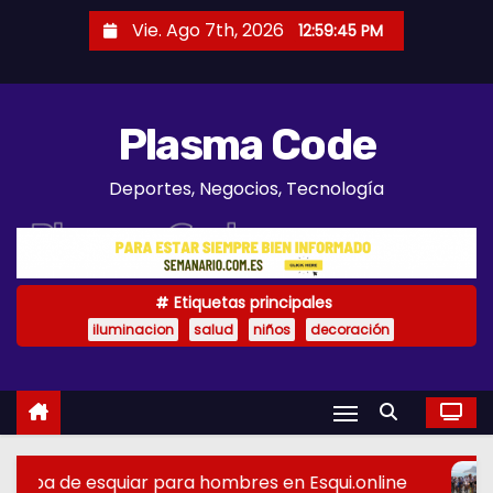
S
Vie. Ago 7th, 2026
12:59:47 PM
a
l
t
Plasma Code
a
r
Deportes, Negocios, Tecnología
a
l
c
o
Etiquetas principales
n
iluminacion
salud
niños
decoración
t
e
n
i
d
a hombres en Esqui.online
Test de rendimiento