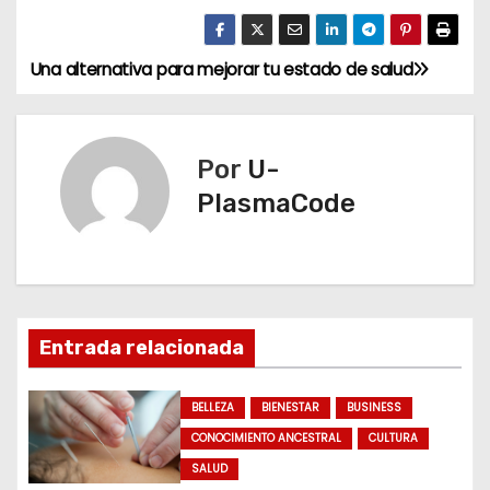
Una alternativa para mejorar tu estado de salud
N
a
v
Por
U-
PlasmaCode
e
g
a
Entrada relacionada
c
i
BELLEZA
BIENESTAR
BUSINESS
ó
CONOCIMIENTO ANCESTRAL
CULTURA
SALUD