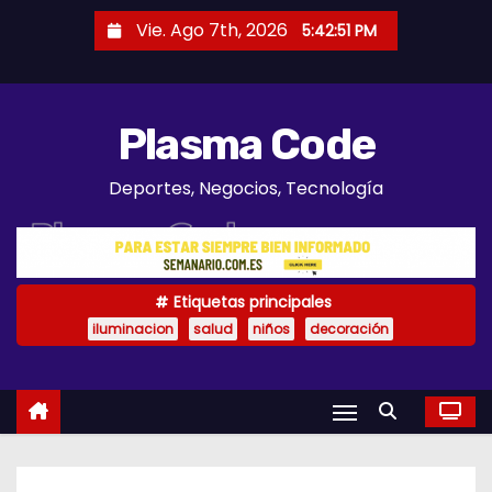
S
Vie. Ago 7th, 2026
5:42:52 PM
a
l
t
Plasma Code
a
r
Deportes, Negocios, Tecnología
a
l
c
o
Etiquetas principales
n
iluminacion
salud
niños
decoración
t
e
n
i
d