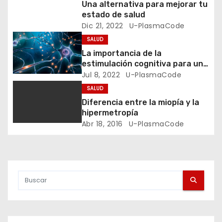
n
Una alternativa para mejorar tu
estado de salud
d
Dic 21, 2022
U-PlasmaCode
e
SALUD
La importancia de la
e
estimulación cognitiva para un
mejor aprendizaje
Jul 8, 2022
U-PlasmaCode
n
SALUD
t
Diferencia entre la miopía y la
hipermetropía
r
Abr 18, 2016
U-PlasmaCode
a
d
a
s