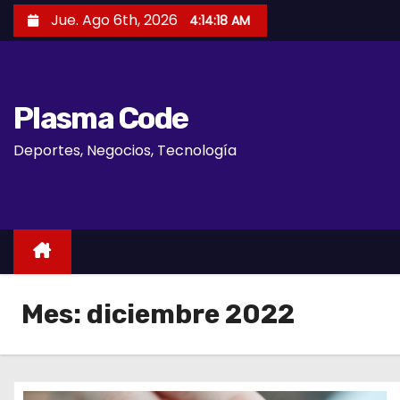
S
Jue. Ago 6th, 2026
4:14:19 AM
a
l
t
Plasma Code
a
r
Deportes, Negocios, Tecnología
a
l
c
o
n
t
Mes:
diciembre 2022
e
n
i
d