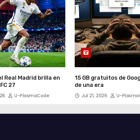
el Real Madrid brilla en
15 GB gratuitos de Googl
 FC 27
de una era
026
U-PlasmaCode
Jul 21, 2026
U-Plasma