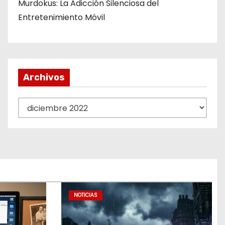
Murdokus: La Adicción Silenciosa del
Entretenimiento Móvil
Archivos
A
r
c
h
i
v
o
NOTICIAS
s