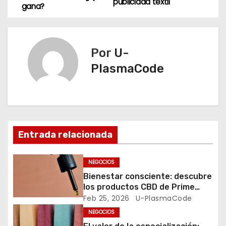
a
publicidad textil
gana?
v
e
Por
U-
g
PlasmaCode
a
c
i
Entrada relacionada
ó
NEGOCIOS
n
Bienestar consciente: descubre
los productos CBD de Prime
d
Store SM
Feb 25, 2026
U-PlasmaCode
NEGOCIOS
e