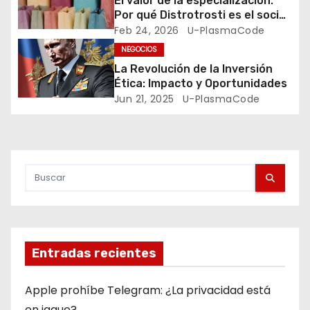
El valor de la especialización:
e
Por qué Distrotrosti es el socio
técnico que tu negocio necesita
Feb 24, 2026
U-PlasmaCode
n
NEGOCIOS
La Revolución de la Inversión
t
Ética: Impacto y Oportunidades
Jun 21, 2025
U-PlasmaCode
r
a
d
a
s
Entradas recientes
Apple prohíbe Telegram: ¿La privacidad está
en jaque?