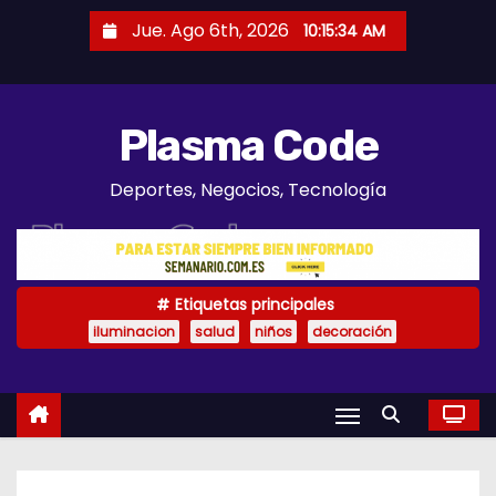
S
Jue. Ago 6th, 2026
10:15:35 AM
a
l
t
Plasma Code
a
r
Deportes, Negocios, Tecnología
a
l
c
o
Etiquetas principales
n
iluminacion
salud
niños
decoración
t
e
n
i
d