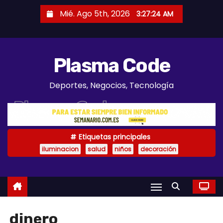
S
Mié. Ago 5th, 2026
3:27:25 AM
a
l
t
Plasma Code
a
r
Deportes, Negocios, Tecnología
a
l
c
o
Etiquetas principales
n
iluminacion
salud
niños
decoración
t
e
n
i
d
dinero