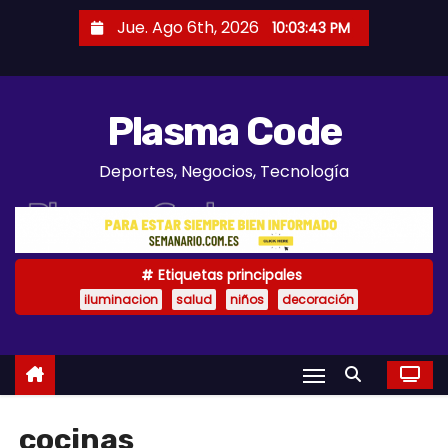
S
Jue. Ago 6th, 2026
10:03:44 PM
a
l
t
Plasma Code
a
r
Deportes, Negocios, Tecnología
a
l
c
o
Etiquetas principales
n
iluminacion
salud
niños
decoración
t
e
n
i
d
cocinas