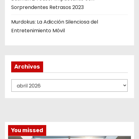
Sorprendentes Retrasos 2023
Murdokus: La Adicción Silenciosa del
Entretenimiento Móvil
Archivos
A
r
c
h
i
v
You missed
o