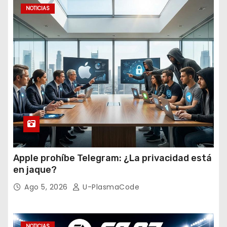
s
NOTICIAS
Apple prohíbe Telegram: ¿La privacidad está
en jaque?
Ago 5, 2026
U-PlasmaCode
NOTICIAS