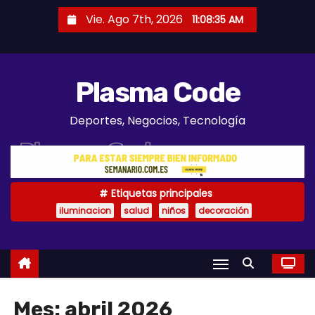
S
Vie. Ago 7th, 2026
11:08:36 AM
a
l
t
Plasma Code
a
r
Deportes, Negocios, Tecnología
a
l
c
o
Etiquetas principales
n
iluminacion
salud
niños
decoración
t
e
n
i
d
Mes:
abril 2026