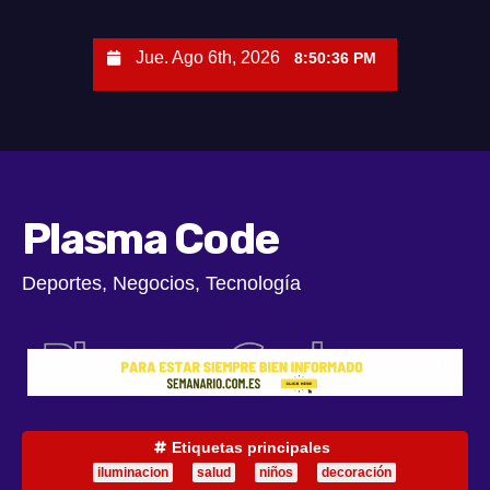
S
a
Jue. Ago 6th, 2026
8:50:37 PM
l
t
a
r
a
l
Plasma Code
c
o
Deportes, Negocios, Tecnología
n
t
e
n
i
d
Etiquetas principales
o
iluminacion
salud
niños
decoración