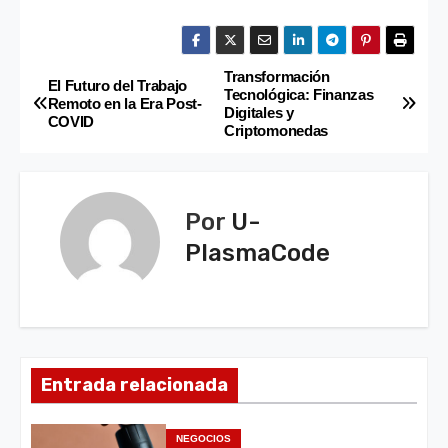
Transformación
N
El Futuro del Trabajo
Tecnológica: Finanzas
Remoto en la Era Post-
Digitales y
a
COVID
Criptomonedas
v
e
Por
U-
g
PlasmaCode
a
c
i
Entrada relacionada
ó
NEGOCIOS