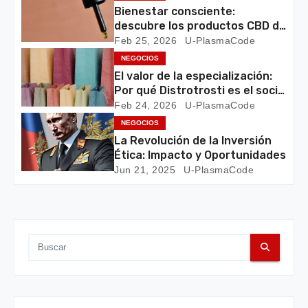
n
Bienestar consciente:
descubre los productos CBD de
d
Prime Store SM
Feb 25, 2026
U-PlasmaCode
NEGOCIOS
e
El valor de la especialización:
Por qué Distrotrosti es el socio
e
técnico que tu negocio
Feb 24, 2026
U-PlasmaCode
necesita
n
NEGOCIOS
La Revolución de la Inversión
t
Ética: Impacto y Oportunidades
Jun 21, 2025
U-PlasmaCode
r
a
d
a
s