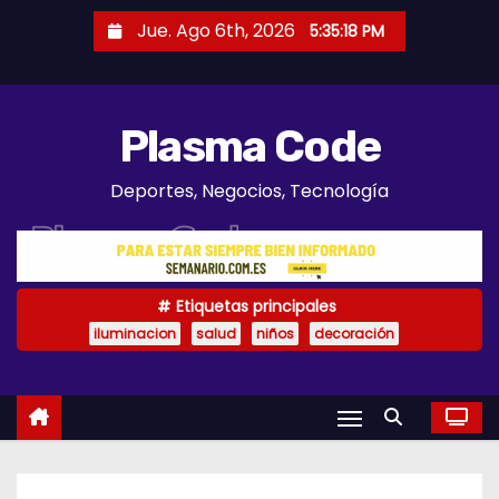
S
Jue. Ago 6th, 2026
5:35:19 PM
a
l
t
Plasma Code
a
r
Deportes, Negocios, Tecnología
a
l
c
o
Etiquetas principales
n
iluminacion
salud
niños
decoración
t
e
n
i
d