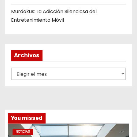
Murdokus: La Adicción Silenciosa del
Entretenimiento Móvil
Archivos
A
r
c
h
i
v
You missed
o
s
NOTICIAS