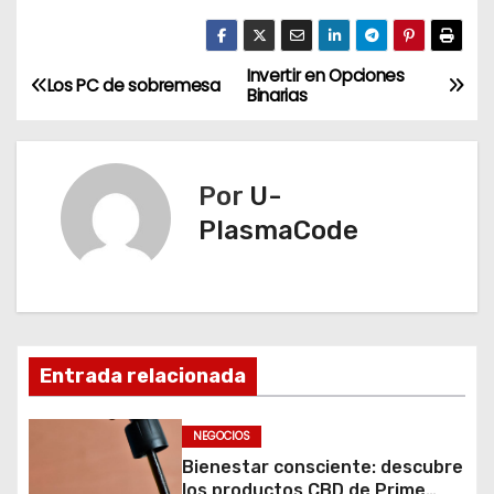
Invertir en Opciones
N
Los PC de sobremesa
Binarias
a
v
Por
U-
e
PlasmaCode
g
a
c
Entrada relacionada
i
NEGOCIOS
ó
Bienestar consciente: descubre
los productos CBD de Prime