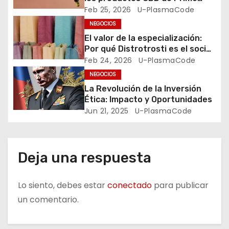
n
Store SM
Feb 25, 2026
U-PlasmaCode
d
NEGOCIOS
El valor de la especialización:
e
Por qué Distrotrosti es el socio
técnico que tu negocio necesita
Feb 24, 2026
U-PlasmaCode
e
NEGOCIOS
n
La Revolución de la Inversión
Ética: Impacto y Oportunidades
t
Jun 21, 2025
U-PlasmaCode
r
a
Deja una respuesta
d
Lo siento, debes estar
conectado
para publicar
a
un comentario.
s