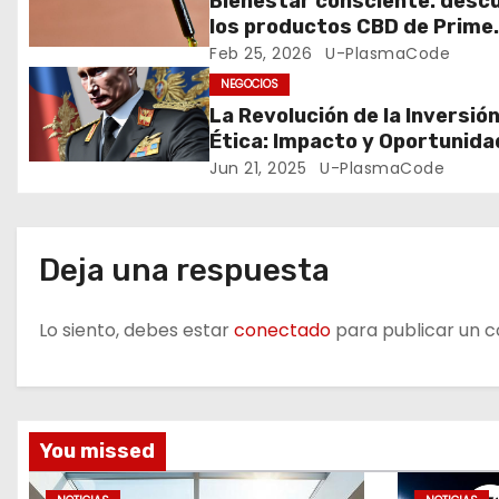
Bienestar consciente: desc
los productos CBD de Prime
n
Store SM
Feb 25, 2026
U-PlasmaCode
d
NEGOCIOS
La Revolución de la Inversió
e
Ética: Impacto y Oportunid
Jun 21, 2025
U-PlasmaCode
e
n
Deja una respuesta
t
r
Lo siento, debes estar
conectado
para publicar un c
a
d
You missed
a