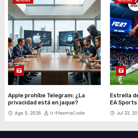
s
NOTICIAS
NOTICIAS
Apple prohíbe Telegram: ¿La
Estrella d
privacidad está en jaque?
EA Sports
Ago 5, 2026
U-PlasmaCode
Jul 23, 2