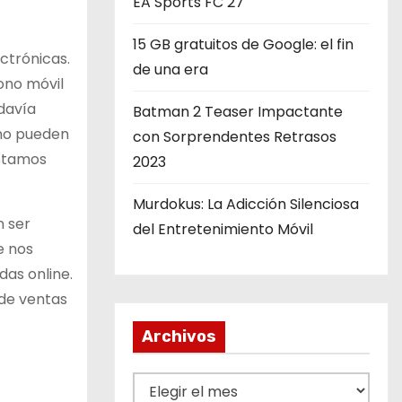
EA Sports FC 27
15 GB gratuitos de Google: el fin
ctrónicas.
de una era
ono móvil
davía
Batman 2 Teaser Impactante
 no pueden
con Sorprendentes Retrasos
estamos
2023
Murdokus: La Adicción Silenciosa
n ser
del Entretenimiento Móvil
e nos
as online.
 de ventas
Archivos
A