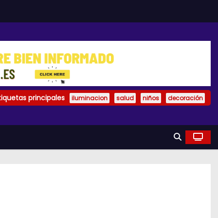
tiquetas principales
iluminacion
salud
niños
decoración