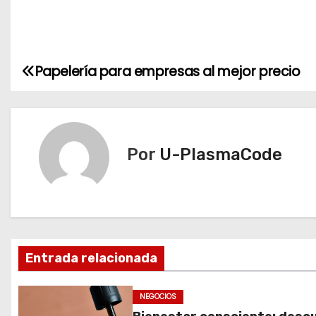
Papelería para empresas al mejor precio
N
a
v
Por
U-PlasmaCode
e
g
a
c
Entrada relacionada
i
NEGOCIOS
ó