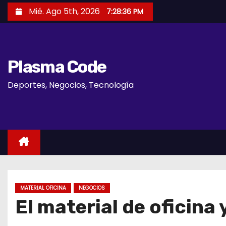
S
Mié. Ago 5th, 2026
7:28:36 PM
a
l
t
Plasma Code
a
r
Deportes, Negocios, Tecnología
a
l
c
o
n
t
e
n
MATERIAL OFICINA
NEGOCIOS
El material de oficina 
i
d