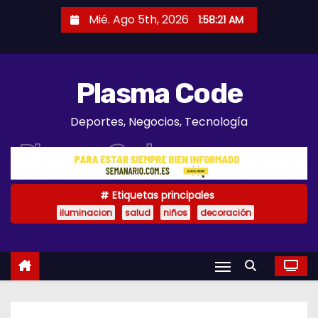
S
Mié. Ago 5th, 2026
1:58:22 AM
a
l
t
Plasma Code
a
r
Deportes, Negocios, Tecnología
a
l
c
o
Etiquetas principales
n
iluminacion
salud
niños
decoración
t
e
n
i
d