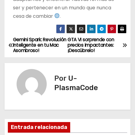
ser y pertenecer en un mundo que nunca
cesa de cambiar
.
Gemini Spark: Revolución
GTA VI sorprende con
N
Inteligente en tu Mac
precios impactantes:
Asombroso!
¡Descúbrelo!
a
v
Por
U-
e
PlasmaCode
g
a
c
Entrada relacionada
i