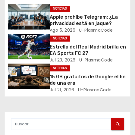
ó
NOTICIAS
Apple prohíbe Telegram: ¿La
n
privacidad está en jaque?
Ago 5, 2026
U-PlasmaCode
d
NOTICIAS
e
Estrella del Real Madrid brilla en
EA Sports FC 27
e
Jul 23, 2026
U-PlasmaCode
NOTICIAS
n
15 GB gratuitos de Google: el fin
t
de una era
Jul 21, 2026
U-PlasmaCode
r
a
d