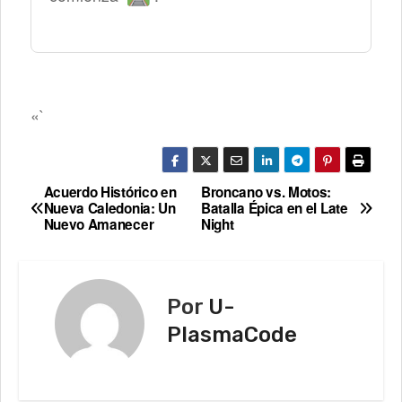
«`
Acuerdo Histórico en
Broncano vs. Motos:
N
Nueva Caledonia: Un
Batalla Épica en el Late
Nuevo Amanecer
Night
a
v
e
Por
U-
g
PlasmaCode
a