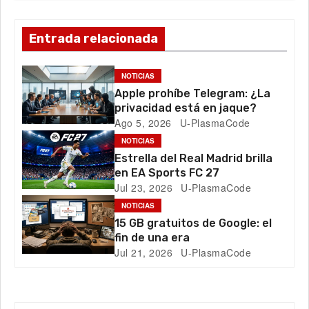
c
i
Entrada relacionada
ó
n
NOTICIAS
Apple prohíbe Telegram: ¿La
d
privacidad está en jaque?
Ago 5, 2026
U-PlasmaCode
e
NOTICIAS
e
Estrella del Real Madrid brilla
en EA Sports FC 27
n
Jul 23, 2026
U-PlasmaCode
t
NOTICIAS
15 GB gratuitos de Google: el
r
fin de una era
Jul 21, 2026
U-PlasmaCode
a
d