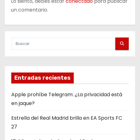
Lo siento, debes estar
conectado
para publicar
n
un comentario.
t
r
a
d
a
Entradas recientes
s
Apple prohíbe Telegram: ¿La privacidad está
en jaque?
Estrella del Real Madrid brilla en EA Sports FC
27