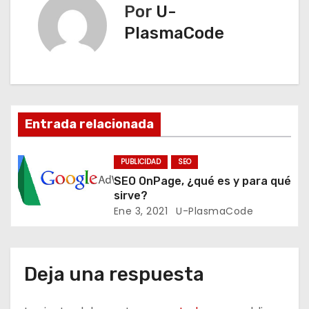
v
Por
U-
PlasmaCode
e
g
a
Entrada relacionada
c
i
PUBLICIDAD
SEO
SEO OnPage, ¿qué es y para qué
ó
sirve?
Ene 3, 2021
U-PlasmaCode
n
d
e
Deja una respuesta
e