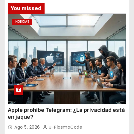
v
You missed
o
s
NOTICIAS
Apple prohíbe Telegram: ¿La privacidad está
en jaque?
Ago 5, 2026
U-PlasmaCode