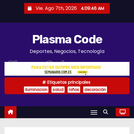
S
Vie. Ago 7th, 2026
4:09:47 AM
a
l
t
Plasma Code
a
r
Deportes, Negocios, Tecnología
a
l
c
o
Etiquetas principales
n
iluminacion
salud
niños
decoración
t
e
n
i
d