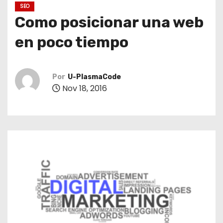
o
SEO
Como posicionar una web
en poco tiempo
Por
U-PlasmaCode
Nov 18, 2016