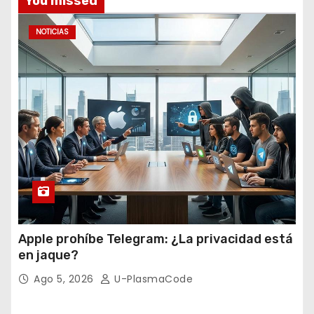
You missed
o
s
NOTICIAS
Apple prohíbe Telegram: ¿La privacidad está
en jaque?
Ago 5, 2026
U-PlasmaCode