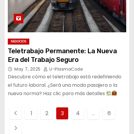
NEGOCIOS
Teletrabajo Permanente: La Nueva
Era del Trabajo Seguro
May 7, 2025
U-PlasmaCode
Descubre cómo el teletrabajo está redefiniendo
el futuro laboral. ¿Será una moda pasajera o la
nueva norma? Haz clic para más detalles
P
1
2
3
4
…
6
a