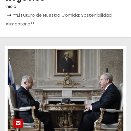
o
Inicio
**El Futuro de Nuestra Comida: Sostenibilidad
Alimentaria**