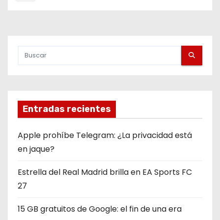
g
i
n
a
c
i
Entradas recientes
ó
Apple prohíbe Telegram: ¿La privacidad está
n
en jaque?
d
Estrella del Real Madrid brilla en EA Sports FC
27
e
15 GB gratuitos de Google: el fin de una era
e