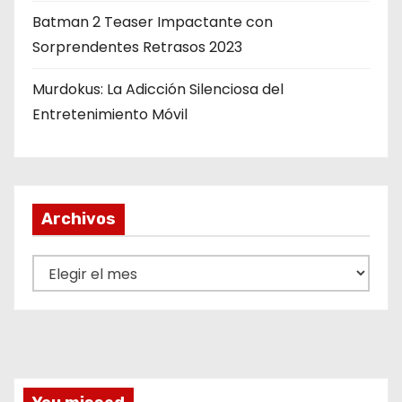
n
Batman 2 Teaser Impactante con
Sorprendentes Retrasos 2023
t
Murdokus: La Adicción Silenciosa del
r
Entretenimiento Móvil
a
d
a
Archivos
s
A
r
c
h
i
v