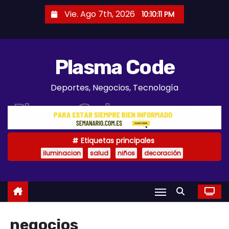
S
Vie. Ago 7th, 2026
10:10:13 PM
a
l
t
Plasma Code
a
r
Deportes, Negocios, Tecnología
a
l
c
o
Etiquetas principales
n
iluminacion
salud
niños
decoración
t
e
n
i
d
negocios