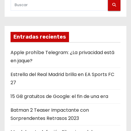
i
n
a
Entradas recientes
c
i
Apple prohíbe Telegram: ¿La privacidad está
en jaque?
ó
Estrella del Real Madrid brilla en EA Sports FC
n
27
d
15 GB gratuitos de Google: el fin de una era
e
Batman 2 Teaser Impactante con
e
Sorprendentes Retrasos 2023
n