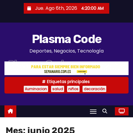
S
Jue. Ago 6th, 2026
4:20:01 AM
a
l
t
Plasma Code
a
r
Deportes, Negocios, Tecnología
a
l
c
o
Etiquetas principales
n
iluminacion
salud
niños
decoración
t
e
n
i
d
Mes:
junio 2025